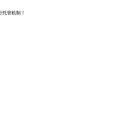
行托管机制！