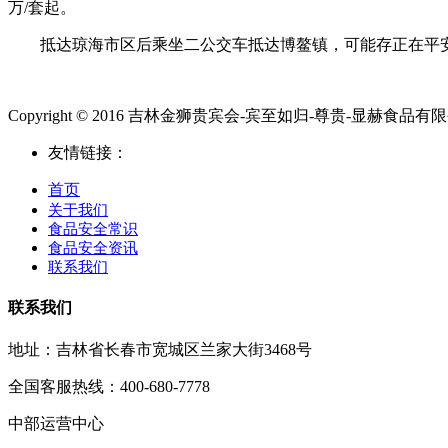
万/套起。
抵达琼海市区后乘坐二公交车抵达博鳌镇，可能存正在平安
Copyright © 2016 吉林金狮贵宾会-宾至如归-尊贵-显赫食品有限公司.Al
友情链接：
首页
关于我们
食品安全常识
食品安全资讯
联系我们
联系我们
地址：吉林省长春市宽城区兰家大街3468号
全国客服热线：400-680-7778
中部运营中心