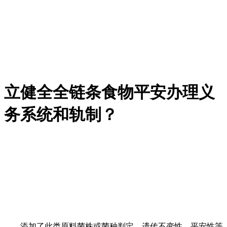
立健全全链条食物平安办理义
务系统和轨制？
添加了此类原料菌株或菌种判定、遗传不变性、平安性等