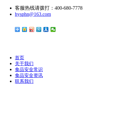
客服热线请拨打：400-680-7778
hysphn@163.com
首页
关于我们
食品安全常识
食品安全资讯
联系我们