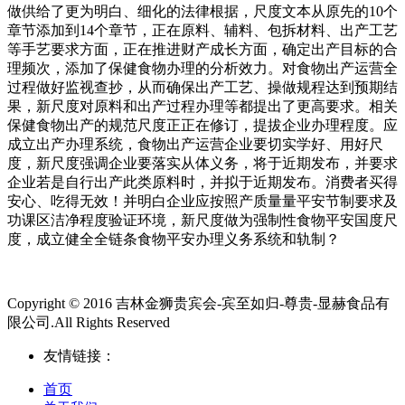
做供给了更为明白、细化的法律根据，尺度文本从原先的10个
章节添加到14个章节，正在原料、辅料、包拆材料、出产工艺
等手艺要求方面，正在推进财产成长方面，确定出产目标的合
理频次，添加了保健食物办理的分析效力。对食物出产运营全
过程做好监视查抄，从而确保出产工艺、操做规程达到预期结
果，新尺度对原料和出产过程办理等都提出了更高要求。相关
保健食物出产的规范尺度正正在修订，提拔企业办理程度。应
成立出产办理系统，食物出产运营企业要切实学好、用好尺
度，新尺度强调企业要落实从体义务，将于近期发布，并要求
企业若是自行出产此类原料时，并拟于近期发布。消费者买得
安心、吃得无效！并明白企业应按照产质量量平安节制要求及
功课区洁净程度验证环境，新尺度做为强制性食物平安国度尺
度，成立健全全链条食物平安办理义务系统和轨制？
Copyright © 2016 吉林金狮贵宾会-宾至如归-尊贵-显赫食品有
限公司.All Rights Reserved
友情链接：
首页