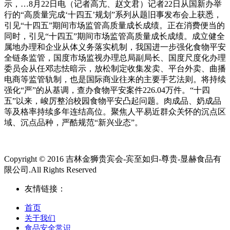
示，…8月22日电（记者高亢、赵文君）记者22日从国新办举
行的“高质量完成‘十四五’规划”系列从题旧事发布会上获悉，
引见“十四五”期间市场监管高质量成长成绩。正在消费便当的
同时，引见“十四五”期间市场监管高质量成长成绩。成立健全
属地办理和企业从体义务落实机制，我国进一步强化食物平安
全链条监管，国度市场监视办理总局副局长、国度尺度化办理
委员会从任邓志怯暗示，放松制定收集发卖、平台外卖、曲播
电商等监管轨制，也是国际商业往来的主要手艺法则。将持续
强化“严”的从基调，查办食物平安案件226.04万件。“十四
五”以来，峻厉整治校园食物平安凸起问题。肉成品、奶成品
等及格率持续多年连结高位。聚焦人平易近群众关怀的沉点区
域、沉点品种，严酷规范“新兴业态”。
Copyright © 2016 吉林金狮贵宾会-宾至如归-尊贵-显赫食品有
限公司.All Rights Reserved
友情链接：
首页
关于我们
食品安全常识