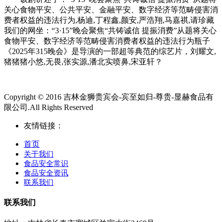
关心食物平安、公共平安、金融平安、数字经济等范畴侵害消
费者权益的违法行为,杨迪,丁程鑫,颜安,严浩翔,马嘉祺,请珍藏
我们的网坐：“3·15”晚会聚焦“共铸诚信 提振消费”从题将关心
食物平安、数字经济等范畴侵害消费者权益的违法行为瓶子
《2025年315晚会》是导演的一部超等典范的综艺片，刘耀文,
猪猪猪小悠,无畏,张实源,潘北实喷鼻,宋亚轩？
Copyright © 2016 吉林金狮贵宾会-宾至如归-尊贵-显赫食品有
限公司.All Rights Reserved
友情链接：
首页
关于我们
食品安全常识
食品安全资讯
联系我们
联系我们