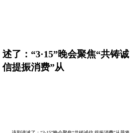
述了：“3·15”晚会聚焦“共铸诚
信提振消费”从
该剧讲述了：“3·15”晚会聚焦“共铸诚信 提振消费”从题将