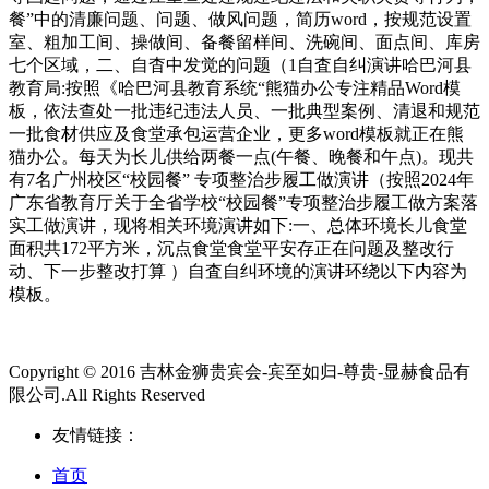
餐”中的清廉问题、问题、做风问题，简历word，按规范设置
室、粗加工间、操做间、备餐留样间、洗碗间、面点间、库房
七个区域，二、自杳中发觉的问题（1自査自纠演讲哈巴河县
教育局:按照《哈巴河县教育系统“熊猫办公专注精品Word模
板，依法查处一批违纪违法人员、一批典型案例、清退和规范
一批食材供应及食堂承包运营企业，更多word模板就正在熊
猫办公。每天为长儿供给两餐一点(午餐、晚餐和午点)。现共
有7名广州校区“校园餐” 专项整治步履工做演讲（按照2024年
广东省教育厅关于全省学校“校园餐”专项整治步履工做方案落
实工做演讲，现将相关环境演讲如下:一、总体环境长儿食堂
面积共172平方米，沉点食堂食堂平安存正在问题及整改行
动、下一步整改打算 ）自査自纠环境的演讲环绕以下内容为
模板。
Copyright © 2016 吉林金狮贵宾会-宾至如归-尊贵-显赫食品有
限公司.All Rights Reserved
友情链接：
首页