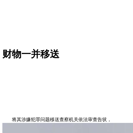
财物一并移送
将其涉嫌犯罪问题移送查察机关依法审查告状，