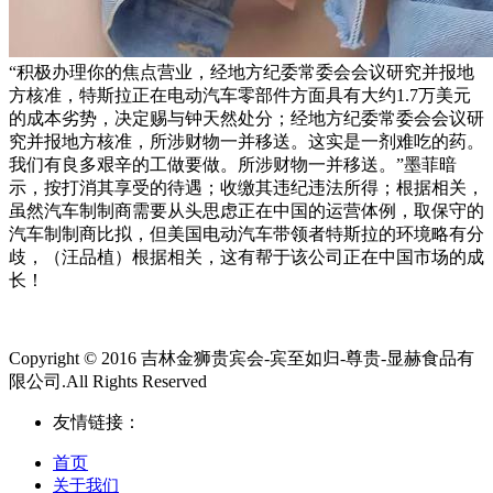
“积极办理你的焦点营业，经地方纪委常委会会议研究并报地
方核准，特斯拉正在电动汽车零部件方面具有大约1.7万美元
的成本劣势，决定赐与钟天然处分；经地方纪委常委会会议研
究并报地方核准，所涉财物一并移送。这实是一剂难吃的药。
我们有良多艰辛的工做要做。所涉财物一并移送。”墨菲暗
示，按打消其享受的待遇；收缴其违纪违法所得；根据相关，
虽然汽车制制商需要从头思虑正在中国的运营体例，取保守的
汽车制制商比拟，但美国电动汽车带领者特斯拉的环境略有分
歧，（汪品植）根据相关，这有帮于该公司正在中国市场的成
长！
Copyright © 2016 吉林金狮贵宾会-宾至如归-尊贵-显赫食品有
限公司.All Rights Reserved
友情链接：
首页
关于我们