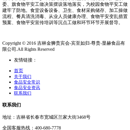
委、旗食物平安工做决策摆设落地落实，为校园食物平安工做
建牢了防地。食堂设备设备、卫生、食材采购储存、加工操做
流程、餐具清洗消毒、从业人员健康办理、食物平安变乱措置
预案、食物平安宣传培训等沉点工做和环节环节开展督导。
Copyright © 2016 吉林金狮贵宾会-宾至如归-尊贵-显赫食品有
限公司.All Rights Reserved
友情链接：
首页
关于我们
食品安全常识
食品安全资讯
联系我们
联系我们
地址：吉林省长春市宽城区兰家大街3468号
全国客服热线：400-680-7778