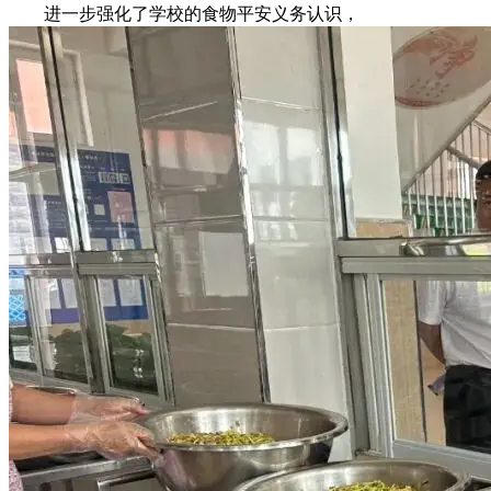
进一步强化了学校的食物平安义务认识，