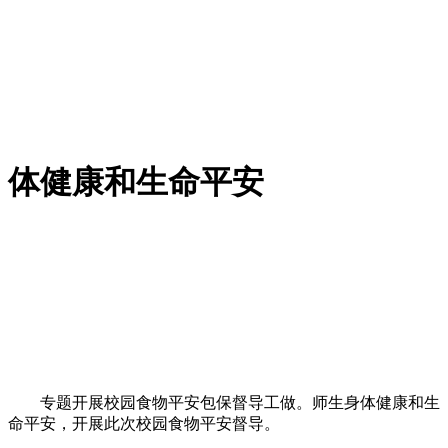
体健康和生命平安
专题开展校园食物平安包保督导工做。师生身体健康和生
命平安，开展此次校园食物平安督导。