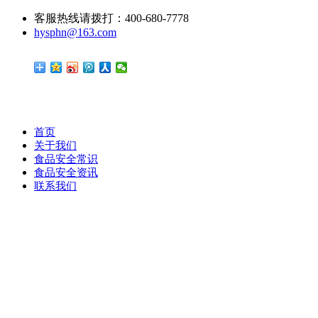
客服热线请拨打：400-680-7778
hysphn@163.com
首页
关于我们
食品安全常识
食品安全资讯
联系我们