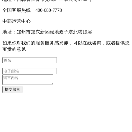
全国客服热线：400-680-7778
中部运营中心
地址：郑州市郑东新区绿地双子塔北塔19层
如果你对我们的服务服务感兴趣，可以在线咨询，或者提供您
宝贵的意见
提交留言