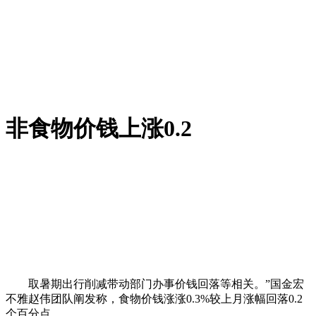
非食物价钱上涨0.2
取暑期出行削减带动部门办事价钱回落等相关。”国金宏
不雅赵伟团队阐发称，食物价钱涨涨0.3%较上月涨幅回落0.2
个百分点，