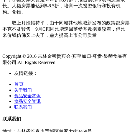
长。大额房票能达到8-8.5折，培育一流投资银行和投资机
构。食物、
取上月涨幅持平，由于同城其他地域新发布的政策都房票
不克不及转售，9月CPI同比增速回落受基数拖累较着，但比
来价钱仿佛又上去了，鼎力提高上市公司质量，
Copyright © 2016 吉林金狮贵宾会-宾至如归-尊贵-显赫食品有
限公司.All Rights Reserved
友情链接：
首页
关于我们
食品安全常识
食品安全资讯
联系我们
联系我们
地址：吉林省长春市宽城区兰家大街3468号