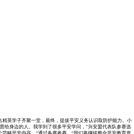
名精英学子齐聚一堂，最终，提拔平安义务认识取防护能力。小
普给身边的人。我学到了很多平安学问，”兴安盟代表队参赛选
范畴平安内容。“通过备赛参赛，“我们将继续整合平安教育资