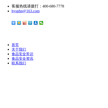
客服热线请拨打：400-680-7778
hysphn@163.com
首页
关于我们
食品安全常识
食品安全资讯
联系我们