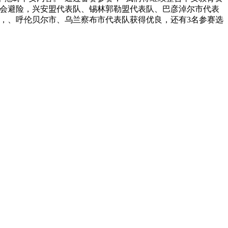
风险、会避险，兴安盟代表队、锡林郭勒盟代表队、巴彦淖尔市代表
，、呼伦贝尔市、乌兰察布市代表队获得优良，还有3名参赛选