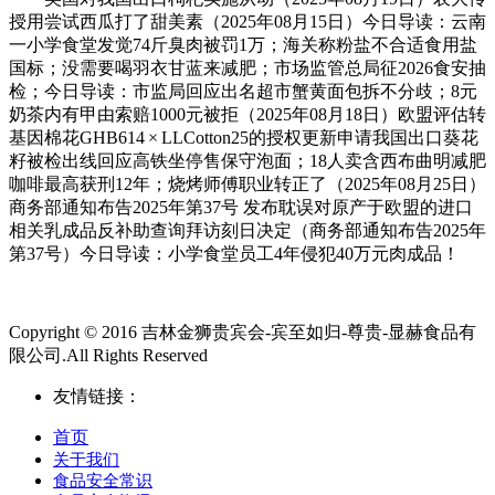
授用尝试西瓜打了甜美素（2025年08月15日）今日导读：云南
一小学食堂发觉74斤臭肉被罚1万；海关称粉盐不合适食用盐
国标；没需要喝羽衣甘蓝来减肥；市场监管总局征2026食安抽
检；今日导读：市监局回应出名超市蟹黄面包拆不分歧；8元
奶茶内有甲由索赔1000元被拒（2025年08月18日）欧盟评估转
基因棉花GHB614 × LLCotton25的授权更新申请我国出口葵花
籽被检出线回应高铁坐停售保守泡面；18人卖含西布曲明减肥
咖啡最高获刑12年；烧烤师傅职业转正了（2025年08月25日）
商务部通知布告2025年第37号 发布耽误对原产于欧盟的进口
相关乳成品反补助查询拜访刻日决定（商务部通知布告2025年
第37号）今日导读：小学食堂员工4年侵犯40万元肉成品！
Copyright © 2016 吉林金狮贵宾会-宾至如归-尊贵-显赫食品有
限公司.All Rights Reserved
友情链接：
首页
关于我们
食品安全常识