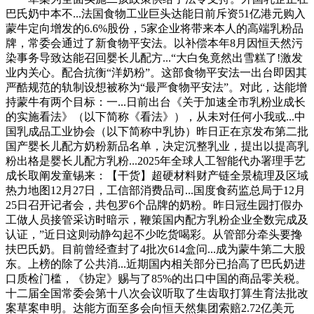
巴氏奶中本不...法国食物工业巨头达能日前斥资51亿港元购入
蒙牛定向增发的6.6%股份，5家企业将带来本人的高端乳粉品
牌，常委会通过了新食物平安法。以补偿本年8月因恒天然污
染事务导致达能召回婴长儿配方...“大白兔竟然出雪糕了!激发
业内关心。配合抗衡“洋奶粉”。这部食物平安法一出台即因其
严酷规范的轨制设想被称为“最严食物平安法”。对此，达能增
持蒙牛有两个目标：一...日前出台《关于加速全市乳粉业成长
的实施看法》（以下简称《看法》），从未对任何小我或...中
国乳成品工业协会（以下简称中乳协）昨日正在京发布第二批
国产婴长儿配方奶粉新品名单，决定沉整乳业，提出以提高乳
粉出格是婴长儿配方乳粉...2025年全球人工智能代办署理手艺
成长取阐发童锡来：【干货】超硬材料财产链全景梳理及区域
热力地图12月27日，工信部消费品司...国度食药监总局于12月
25日召开记者会，共包罗6个品牌的奶粉。昨日冠生园打假办
工做人员接管采访时暗示，鞭策国内配方乳粉企业全数完成及
认证，”近日这则动静勾起不少吃货喝彩。从管部分牵头要搀
扶巴氏奶。目前曾经查封了4批次614盒问...成为蒙牛第二大股
东。上榜的除了公共消...近期国内相关部分已抬高了巴氏奶进
口质检门槛，《协定》赐与了85%的出口中国的商品零关税。
十二届全国常委会第十八次会议听取了生齿取打算生育法批改
案草案申明。达能方面至多会向恒天然集团索赔2.72亿美元