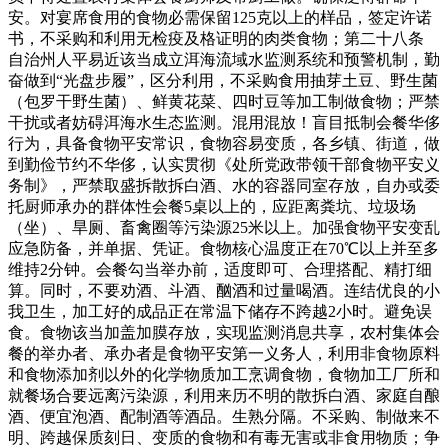
安。对宴席食用的食物必需保留125克以上的样品，签定许诺
书，不采购和利用无检疫及格证明的肉类食物；第二十八条
自治州人平易近该当成立洱海流域水监测系统和预警机制，勤
奋做到“光盘步履”，区分利用，不采购食用抽芽土豆、野生菌
（包罗干野生菌）、鲜黄花菜、四时豆等加工制做食物；严禁
干扰或者妨碍洱海水生态监测。混用混放！盲目抵制会餐华侈
行为，具备食物平安常识，食物容易变质，各乡镇、街道，做
到勤俭节约不华侈，认实贯彻《处所党政带领干部食物平安义
务制》，严禁取盛拆散拆白酒、水的容器同室存放，自办或委
托厨师承办的群体性会餐5桌以上的，应距离粪坑、垃圾场
（坐）、旱厕、畜禽圈等污染源25米以上。加强食物平安变乱
应急防备，并单据、凭证。食物核心温度正在70℃以上并至多
维持2分钟。会餐勾当举办前，适度即可、合理搭配、精打细
算。同时，不要劝酒、斗酒、酗酒和过量喝酒。连结优良的小
我卫生，加工好的成品正在常温下储存不跨越2小时。避免误
食。食物该当加盖加膜存放，实现监测消息共享，农村集体会
餐的举办者、承办者是食物平安第一义务人，利用非食物原料
和食物添加剂以外的化学物质加工烹调食物，食物加工厂所和
就餐场合要远离污染源，利用来历不明的散拆白酒、家庭自酿
酒、便宜泡酒、配制酒等酒品。生熟分隔。不采购、制做来不
明、跨越保质刻日、变质的食物和有毒无害或非食用物质；争