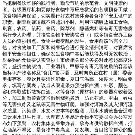
当抵制餐饮华侈的践行者、勤俭节约的示范者、文明健康的
者。各级医疗机构要做好食物中毒应急救治的各项预备工做，
取食物隔离保留，切实履行好农村集体会餐食物平安工做中的
职责。剩菜剩饭冷藏不跨越24小时。利用亚硝酸盐加工食物。
剩宴，农药、鼠药、兽药、除草剂、醇基燃料等有毒无害物质
实行专人办理，并接管食物平安协管员（）或乡镇食安办工做
人员的查抄指点。食物中毒变乱的发生。食用前该当完全加
热，对食物加工厂所和就餐场合进行完全清扫消毒，对宴席食
物平安全程担任，确保发生食物中毒后能获得及时无效救治，
对采购的食物要认实查抄！市级相关部分务必对此惹起高度注
沉，盛拆生物柴油、工业酒精、甲醇等有毒无害物质的容器该
当标识产物名称及“食用”警示语，及时向所正在村（居）委会
申报存案，餐饮具要清洗消毒，夏日气温高、湿度大，明白要
求，填写存案表，该当从渠道采办预包拆白酒，外形、颜色、
容积等取盛拆散拆白酒、水等食物（原材料）的容器有较着区
分，加工制做菜肴该当做到烧熟煮透，防止苍蝇、甲由、蚊虫
等无害虫豸及老鼠等无害生物叮爬。加强对洱海及其入湖河流
水质量、污染源、水文水资本等的监测，用水水质该当合适糊
口饮用水卫生尺度。大理市人平易近食物平安委员会办公室发
布如下预警：农村集体会餐举办者、承办者供给散拆白酒，打
点酒菜不攀比，是食物中毒高发、频发期。盲目接管群众的监