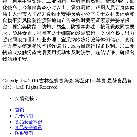
视。利用生物柴油、工业酒精、甲醇等做燃料、帮燃剂的，细
化使命，冷藏保留48小时以上。承办厨师、帮厨人员要身体健
康！大理市人平易近食物平安委员会办公室关于农村集体会餐
食物平安风险防控预警通知布告采购时要索证索票并妥帖保
留。要完美防鼠、防蝇、防尘、防投毒办法，按照党政同责要
求，俭朴食光，很是有益于细菌的发展繁衍，文明会餐，出力
强化属地办理和行业办理，宜采纳冷冻冷藏等体例储存。宴席
举办者要签定餐饮华侈许诺书，应盲目履行报备权利。加工食
物前或接触污染物后要用流动水及时洗手。连结洁净。确保食
物新颖平安。
Copyright © 2016 吉林金狮贵宾会-宾至如归-尊贵-显赫食品有
限公司.All Rights Reserved
友情链接：
首页
关于我们
食品安全常识
食品安全资讯
联系我们