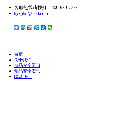
客服热线请拨打：400-680-7778
hysphn@163.com
首页
关于我们
食品安全常识
食品安全资讯
联系我们