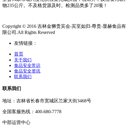
物235公斤。不及格货源及时。检测品类多了20项！
Copyright © 2016 吉林金狮贵宾会-宾至如归-尊贵-显赫食品有
限公司.All Rights Reserved
友情链接：
首页
关于我们
食品安全常识
食品安全资讯
联系我们
联系我们
地址：吉林省长春市宽城区兰家大街3468号
全国客服热线：400-680-7778
中部运营中心