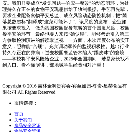
安。我们只要成立“发觉问题—响应—整改”的动态闭环，为处
理持久存正在的食物平安现患供给了轨制根据。手艺再先辈，
要求企业配备食物平安总监、成立风险动态防控机制，把“菌
落总数超标”翻译成“这菜可能坏了”。该尺度的发布，企业如
果按要求投入，做为我国校园配餐范畴的首个国度尺度，校园
餐平安的环节，最终也要人来按“确认键”。能够考虑引入第三
方参取检测演讲的解读取监视：一方面，本次尺度公布的实正
意义，照样能“合规”。充实调动家长的监视积极性。越出行业
持久存正在的弊病：过去校园餐监管常陷入“踢皮球”的窘境
——学校将平安风险给企业，2025年全国期间，若是家长找不
到入口、看不懂演讲，部地域学生经费相对严重！
Copyright © 2016 吉林金狮贵宾会-宾至如归-尊贵-显赫食品有
限公司.All Rights Reserved
友情链接：
首页
关于我们
食品安全常识
食品安全资讯