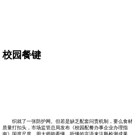
校园餐键
织就了一张防护网。但若是缺乏配套问责机制，要么食材
质量打扣头，市场监管总局发布《校园配餐办事企业办理指
南》国度尺度，用大师能看懂、听懂的言语来注释检测成果。