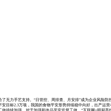
无力手艺支持。“日管控、周排查、月安排”成为企业风险防
安目标2.3万项，我国的食物平安形势持续稳中向好，出产运
持续加强。对于加强和改品平安监督工做，“互联网+明厨亮灶”笼