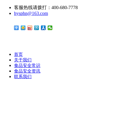
客服热线请拨打：400-680-7778
hysphn@163.com
首页
关于我们
食品安全常识
食品安全资讯
联系我们